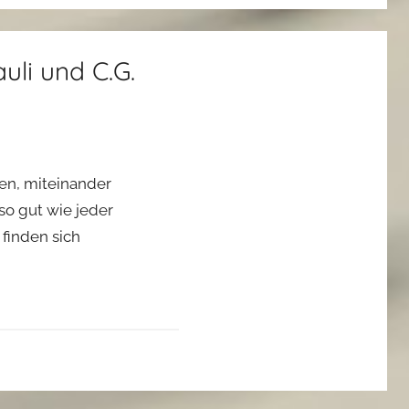
li und C.G.
hen, miteinander
so gut wie jeder
finden sich