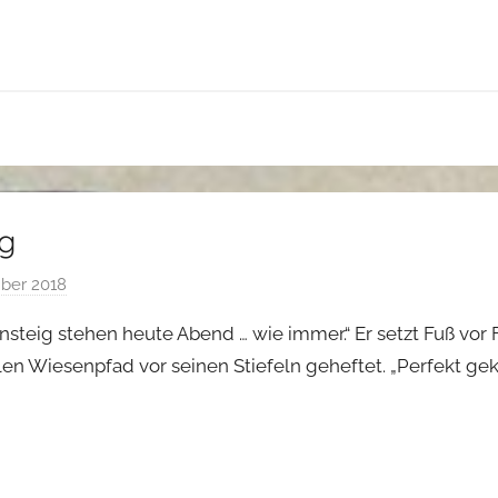
i
c
e
M
a
i
e
r
g
ber 2018
v
o
steig stehen heute Abend … wie immer.“ Er setzt Fuß vor 
n
en Wiesenpfad vor seinen Stiefeln geheftet. „Perfekt gekl
A
l
i
c
e