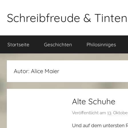
Zum
Inhalt
Schreibfreude & Tinte
springen
Geschichten
und
Startseite
Geschichten
Philosinniges
Texte
von
Alice
Maier
Autor:
Alice Maier
Alte Schuhe
Veröffentlicht am
13. Oktobe
Und auf dem untersten Re