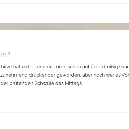
M
a
i
e
r
 2018
v
o
itze hatte die Temperaturen schon auf über dreißig Grad 
n
n zunehmend drückender geworden, aber noch war es Vormi
A
in der brütenden Schwüle des Mittags
l
i
c
e
M
a
i