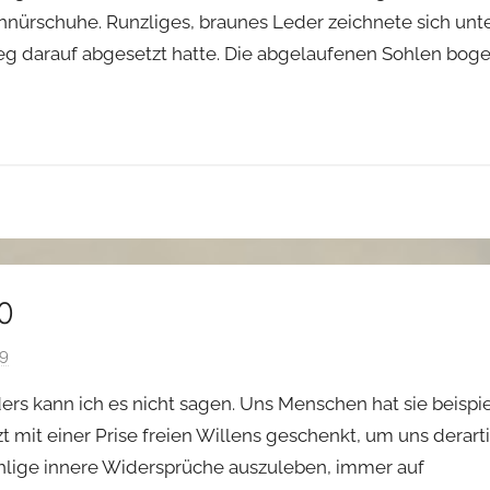
nürschuhe. Runzliges, braunes Leder zeichnete sich unte
A
eg darauf abgesetzt hatte. Die abgelaufenen Sohlen boge
l
i
c
e
M
a
i
e
r
0
19
v
o
ers kann ich es nicht sagen. Uns Menschen hat sie beispi
n
t mit einer Prise freien Willens geschenkt, um uns derarti
A
ählige innere Widersprüche auszuleben, immer auf
l