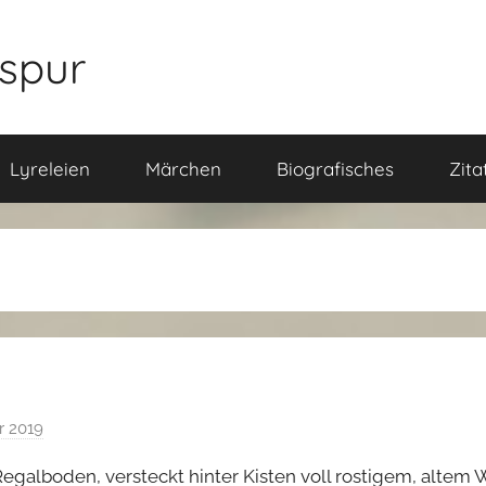
nspur
Lyreleien
Märchen
Biografisches
Zita
r 2019
v
o
galboden, versteckt hinter Kisten voll rostigem, altem 
n