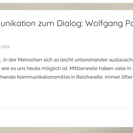
e
r
ikation zum Dialog: Wolfgang Pau
 2012
v
o
t, in der Menschen sich so leicht untereinander austausc
n
ie es uns heute möglich ist. Mittlerweile haben viele in 
A
chende Kommunikationsmittel in Reichweite, immer öfter 
l
i
c
e
M
a
i
e